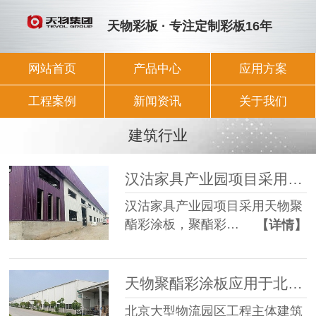
天物彩板 · 专注定制彩板16年
网站首页
产品中心
应用方案
工程案例
新闻资讯
关于我们
建筑行业
汉沽家具产业园项目采用天物聚酯彩涂板
汉沽家具产业园项目采用天物聚
酯彩涂板，聚酯彩…
【详情】
天物聚酯彩涂板应用于北京大型物流园区
北京大型物流园区工程主体建筑