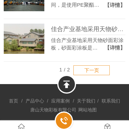
间，是使用PE聚酯…
【详情】
佳合产业基地采用天物砂面彩涂板
佳合产业基地采用天物砂面彩涂
板，砂面彩涂板是…
【详情】
1
/
2
下一页
首页
/
产品中心
/
应用案例
/
关于我们
/
联系我们
唐山天物彩板有限公司
网站地图