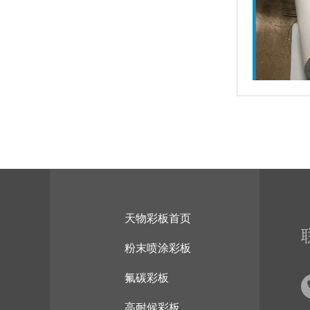
天物彩板首页
粉末喷涂彩板
氟碳彩板
高耐候彩板