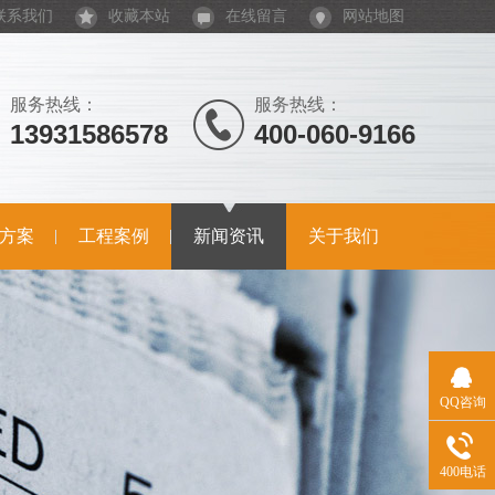
联系我们
收藏本站
在线留言
网站地图
服务热线：
服务热线：
13931586578
400-060-9166
方案
工程案例
新闻资讯
关于我们
QQ咨询
400电话