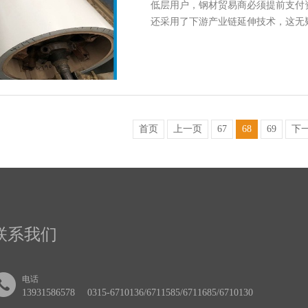
低层用户，钢材贸易商必须提前支付
还采用了下游产业链延伸技术，这无
首页
上一页
67
68
69
下
联系我们
电话
13931586578
0315-6710136/6711585/6711685/6710130