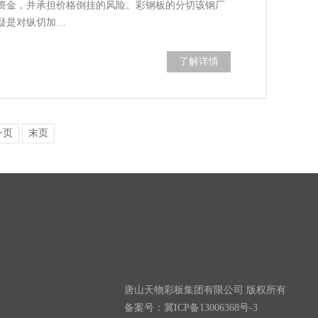
资金，并承担价格倒挂的风险。彩钢板的分切该钢厂
疑是对纵切加…
了解详情
一页
末页
唐山天物彩板集团有限公司
版权所有
备案号：
冀ICP备13006368号-3