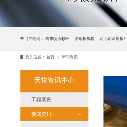
热门关键词：
粉末喷涂彩板
彩钢板价格
河北彩涂钢板
您的位置：
首页
>
新闻资讯
天物资讯中心
工程案例
新闻资讯