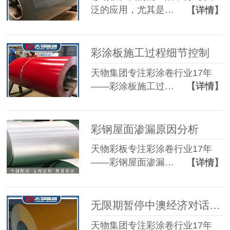
泛的应用，尤其是…
【详情】
彩涂板施工过程细节控制
天物集团专注彩涂卷行业17年
——彩涂板施工过…
【详情】
彩钢屋面渗漏原因分析
天物彩板专注彩涂卷行业17年
——彩钢屋面渗漏…
【详情】
无限期暂停中澳经济对话，将助推钢铁彩钢卷暴涨开启模式
天物集团专注彩涂卷行业17年