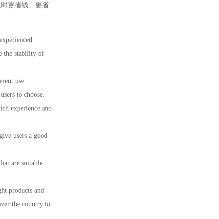
板时更省钱、更省
 experienced
the stability of
erent use
 users to choose.
rich experience and
give users a good
hat are suitable
ght products and
ver the country to