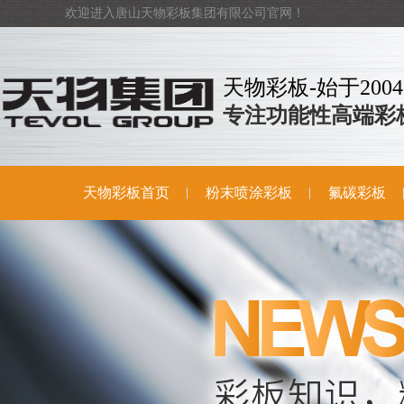
欢迎进入唐山天物彩板集团有限公司官网！
天物彩板-始于2004
专注功能性高端彩
天物彩板首页
粉末喷涂彩板
氟碳彩板