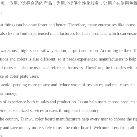
助每一位用户选择合适的产品，为用户提供个性化服务，让用户在使用色
话。
t things can be done faster and better. Therefore, many enterprises like to use
lso like to find experienced manufacturers for their products, which can ensure 
warehouse, high-speed railway station, airport and so on. According to the diff
ions and colors is also different, so it needs experienced manufacturers to help
 cases can also be used as a reference for users. Therefore, the factories with 
ce of color plate users.
 avoid spending more money and reduce waste of resources, and real cases can 
less money.
 of experience both in sales and production. It can help users choose products t
vide personalized services to users throughout the country.
 the country, Tianwu color board manufacturers help every user to choose the ri
ney and save money more safely to use the color board. Welcome users from all o
te.