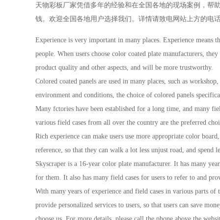
天物彩板厂家凭借多年的经验和在全国各地的现场案例，帮
钱。欢迎全国各地用户选择我们。详情请致电网站上方的电
Experience is very important in many places. Experience means tha
people. When users choose color coated plate manufacturers, they a
product quality and other aspects, and will be more trustworthy.
Colored coated panels are used in many places, such as workshop, 
environment and conditions, the choice of colored panels specificat
Many fctories have been established for a long time, and many field
various field cases from all over the country are the preferred choi
Rich experience can make users use more appropriate color board,
reference, so that they can walk a lot less unjust road, and spend 
Skyscraper is a 16-year color plate manufacturer. It has many years
for them. It also has many field cases for users to refer to and pro
With many years of experience and field cases in various parts of
provide personalized services to users, so that users can save mo
choose us. For more details, please call the phone above the websi