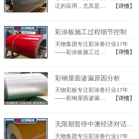
泛的应用，尤其是…
【详情】
彩涂板施工过程细节控制
天物集团专注彩涂卷行业17年
——彩涂板施工过…
【详情】
彩钢屋面渗漏原因分析
天物彩板专注彩涂卷行业17年
——彩钢屋面渗漏…
【详情】
无限期暂停中澳经济对话，将助推钢铁彩钢卷暴涨开启模式
天物集团专注彩涂卷行业17年