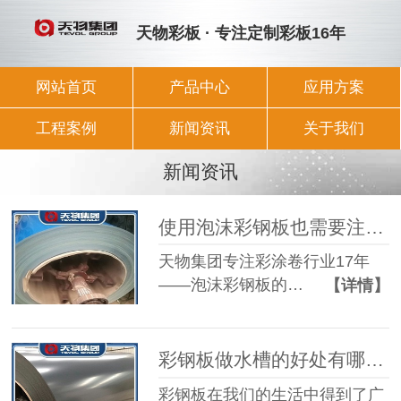
天物彩板 · 专注定制彩板16年
网站首页
产品中心
应用方案
工程案例
新闻资讯
关于我们
新闻资讯
使用泡沫彩钢板也需要注意的火灾危害
天物集团专注彩涂卷行业17年
——泡沫彩钢板的…
【详情】
彩钢板做水槽的好处有哪些？
彩钢板在我们的生活中得到了广