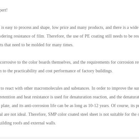
pert!
e is easy to process and shape, low price and many products, and there is a wide
dering resistance of film. Therefore, the use of PE coating still needs to be restr
ucts that need to be molded for many times.
corrosive to the color boards themselves, and the requirements for corrosion re
n to the practicability and cost performance of factory buildings.
to react with other macromolecules and substances. In order to improve the sun
etention and heat resistance is used for denaturation reaction, and the denatura
ate, and its anti-corrosion life can be as long as 10-12 years. Of course, its pr
al are not ideal. Therefore, SMP color coated steel sheet is not suitable for the 
ilding roofs and external walls.