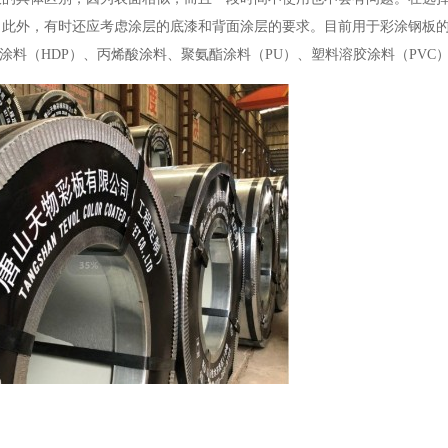
。此外，有时还应考虑涂层的底漆和背面涂层的要求。目前用于彩涂钢板
候涂料（HDP）、丙烯酸涂料、聚氨酯涂料（PU）、塑料溶胶涂料（PVC