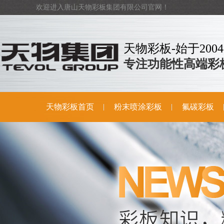
欢迎进入唐山天物彩板集团有限公司官网！
天物彩板-始于2004
专注功能性高端彩
天物彩板首页
粉末喷涂彩板
氟碳彩板