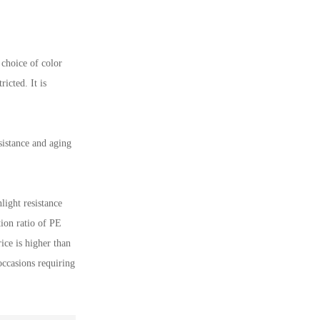
 choice of color
icted. It is
sistance and aging
light resistance
tion ratio of PE
ice is higher than
occasions requiring