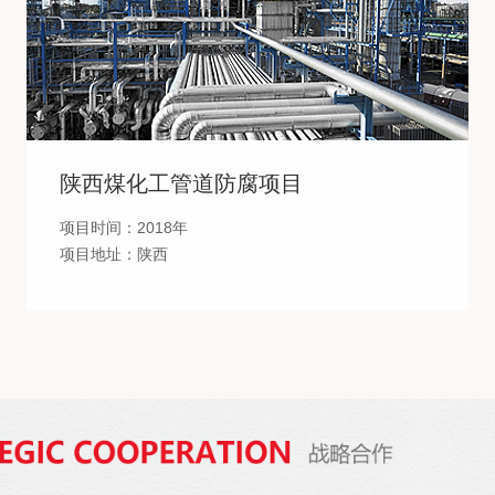
陕西煤化工管道防腐项目
项目时间：2018年
项目地址：陕西