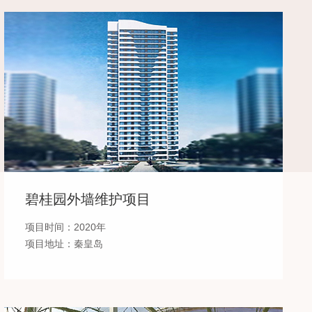
碧桂园外墙维护项目
项目时间：2020年
项目地址：秦皇岛