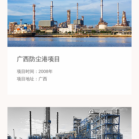
广西防尘港项目
项目时间：2008年
项目地址：广西