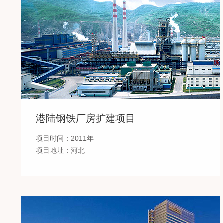
港陆钢铁厂房扩建项目
项目时间：2011年
项目地址：河北