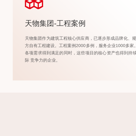
天物集团-工程案例
天物集团作为建筑工程核心供应商，已逐步形成品牌化、规
方自有工程建设。工程案例2000多例，服务企业1000
各项需求得到满足的同时，这些项目的核心资产也得到持
际 竞争力的企业。