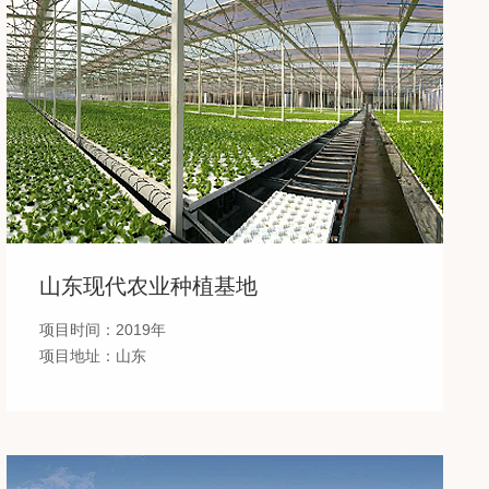
山东现代农业种植基地
项目时间：2019年
项目地址：山东