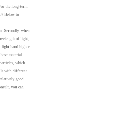
For the long-term
do? Below to
ion. Secondly, when
velength of light,
t light band higher
 base material
particles, which
ls with different
relatively good.
onsult, you can