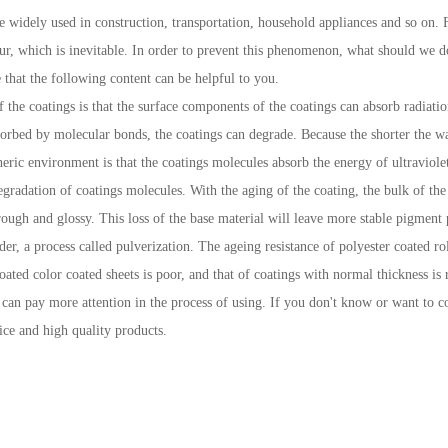
e widely used in construction, transportation, household appliances and so on. 
ccur, which is inevitable. In order to prevent this phenomenon, what should we 
e that the following content can be helpful to you.
 the coatings is that the surface components of the coatings can absorb radiat
sorbed by molecular bonds, the coatings can degrade. Because the shorter the wa
heric environment is that the coatings molecules absorb the energy of ultraviole
egradation of coatings molecules. With the aging of the coating, the bulk of the
rough and glossy. This loss of the base material will leave more stable pigment 
r, a process called pulverization. The ageing resistance of polyester coated rol
coated color coated sheets is poor, and that of coatings with normal thickness is 
u can pay more attention in the process of using. If you don't know or want to c
ice and high quality products.