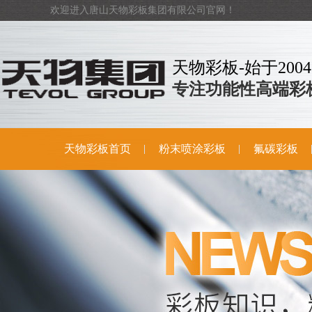
欢迎进入唐山天物彩板集团有限公司官网！
天物彩板-始于2004
专注功能性高端彩
天物彩板首页
粉末喷涂彩板
氟碳彩板