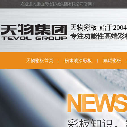
欢迎进入唐山天物彩板集团有限公司官网！
天物彩板-始于2004
专注功能性高端彩
天物彩板首页
粉末喷涂彩板
氟碳彩板