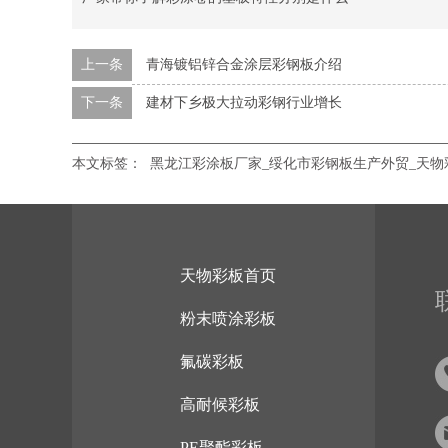
上一条
青海镀铝锌合金涂层彩钢板介绍
下一条
建材下乡极大拉动彩钢行业增长
本文标签：
黑龙江彩涂板厂家_绥化市彩钢板生产外贸_天物
天物彩板首页
粉末喷涂彩板
氟碳彩板
高耐候彩板
PE聚酯彩板