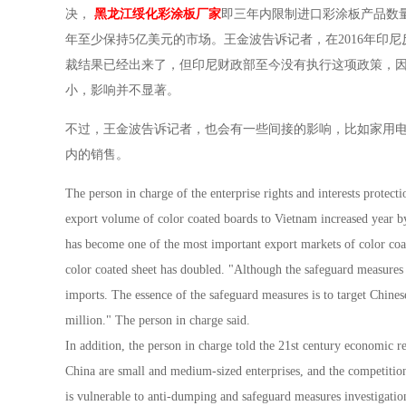
决，
黑龙江绥化彩涂板厂家
即三年内限制进口彩涂板产品数
年至少保持5亿美元的市场。王金波告诉记者，在2016年印
裁结果已经出来了，但印尼财政部至今没有执行这项政策，
小，影响并不显著。
不过，王金波告诉记者，也会有一些间接的影响，比如家用
内的销售。
The person in charge of the enterprise rights and interests protect
export volume of color coated boards to Vietnam increased year b
has become one of the most important export markets of color coa
color coated sheet has doubled. "Although the safeguard measures
imports. The essence of the safeguard measures is to target Chine
million." The person in charge said.
In addition, the person in charge told the 21st century economic re
China are small and medium-sized enterprises, and the competitio
is vulnerable to anti-dumping and safeguard measures investigatio