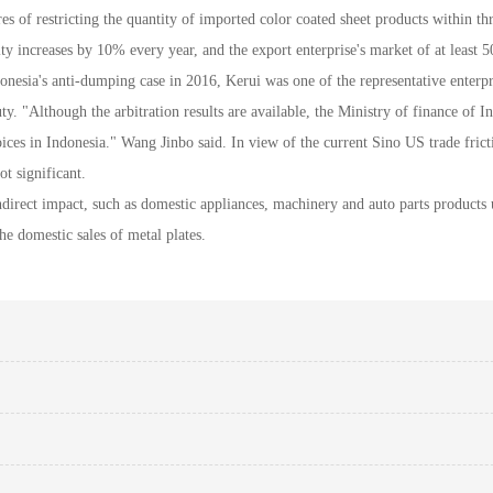
res of restricting the quantity of imported color coated sheet products within t
ity increases by 10% every year, and the export enterprise's market of at least 
ndonesia's anti-dumping case in 2016, Kerui was one of the representative enterp
y. "Although the arbitration results are available, the Ministry of finance of I
ces in Indonesia." Wang Jinbo said. In view of the current Sino US trade frict
t significant.
direct impact, such as domestic appliances, machinery and auto parts products us
the domestic sales of metal plates.