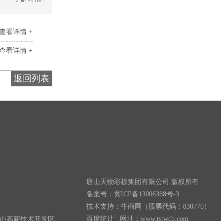
查看详情 +
查看详情 +
返回列表
唐山天物彩板集团有限公司
版权所有
备案号：
冀ICP备13006368号-3
技术支持：牛商网（股票代码：830770）
百度统计
网址：www.tstwcb.com
山高新技术开发区