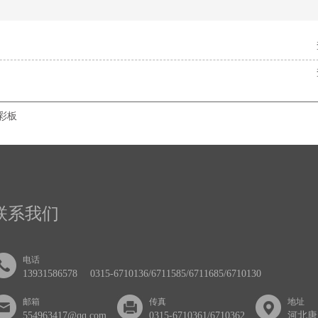
彩板
联系我们
电话
13931586578
0315-6710136/6711585/6711685/6710130
邮箱
传真
地址
554963417@qq.com
0315-6710361/6710362
河北唐