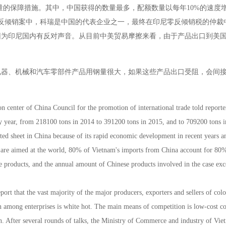
量的保障措施。其中，中国获得的数量最多，配额数量以每年10%的速度
尼反倾销案中，科瑞是中国的代表企业之一，最终在印尼零反倾销税的仲裁
因为印尼国内有反对声音。从目前中美贸易摩擦来看，由于产品出口到美
电器、机械和汽车零部件产品用钢量很大，如果这些产品出口受阻，会间
ion center of China Council for the promotion of international trade told reporte
y year, from 218100 tons in 2014 to 391200 tons in 2015, and to 709200 tons 
ted sheet in China because of its rapid economic development in recent years 
 are aimed at the world, 80% of Vietnam's imports from China account for 80% 
se products, and the annual amount of Chinese products involved in the case e
port that the vast majority of the major producers, exporters and sellers of col
n among enterprises is white hot. The main means of competition is low-cost c
n. After several rounds of talks, the Ministry of Commerce and industry of Vie