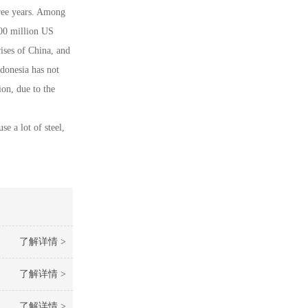
hree years. Among
500 million US
rises of China, and
ndonesia has not
ion, due to the
e a lot of steel,
了解详情 >
了解详情 >
了解详情 >