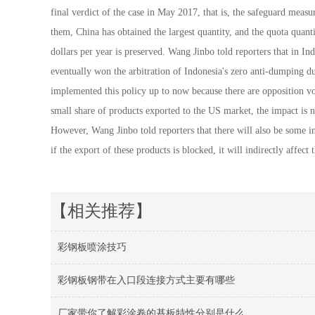
final verdict of the case in May 2017, that is, the safeguard measu
them, China has obtained the largest quantity, and the quota quant
dollars per year is preserved. Wang Jinbo told reporters that in I
eventually won the arbitration of Indonesia's zero anti-dumping dut
implemented this policy up to now because there are opposition voi
small share of products exported to the US market, the impact is no
However, Wang Jinbo told reporters that there will also be some in
if the export of these products is blocked, it will indirectly affect 
【相关推荐】
彩钢板喷涂技巧
彩钢板钢带在入口段连接方式主要有哪些
厂家带你了解彩涂卷的基板特性分别是什么